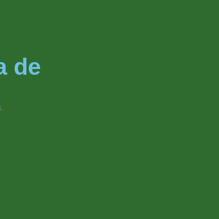
a de
.