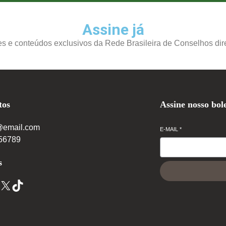
Assine já
 e conteúdos exclusivos da Rede Brasileira de Conselhos dire
tos
Assine nosso bol
@email.com
E-MAIL
*
56789
s