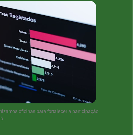
izamos oficinas para fortalecer a participação
ã.