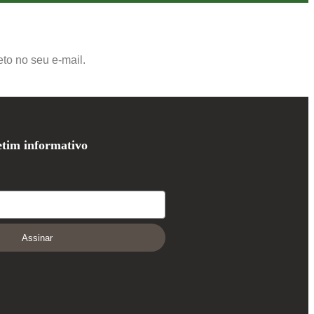
to no seu e-mail.
etim informativo
Assinar